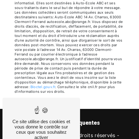
informatisé. Elles sont destinées à Auto-Ecole ABC et ses
sous-traitants dans le seul but de répondre à votre message.
Les données collectées seront communiquées aux seuls
destinataires suivants: Auto-Ecole ABC 14 Av. Charras, 63000
Clermont-Ferrand autoecole.abc@orange.fr. Vous disposez de
droits d’accès, de rectification, d’effacement, de portabilité, de
limitation, d’opposition, de retrait de votre consentement à
tout moment et du droit d’introduire une réclamation auprès
d’une autorité de contrôle, ainsi que d’organiser le sort de vos
données post-mortem. Vous pouvez exercer ces droits par
voie postale à l'adresse 14 Av. Charras, 63000 Clermont-
Ferrand ou par courrier électronique à l'adresse
autoecole.abc@orange.fr. Un justificatif d'identité pourra vous
être demandé. Nous conservons vos données pendant la
période de prise de contact puis pendant la durée de
prescription légale aux fins probatoires et de gestion des
contentieux. Vous avez le droit de vous inscrire sur la liste
d'opposition au démarchage téléphonique, disponible à cette
adresse:
Bloctel.gouv.fr
. Consultez le site cnil.fr pour plus
d’informations sur vos droits.
Ce site utilise des cookies et
Recherches fréquentes
vous donne le contrôle sur
ceux que vous souhaitez
©
Vistalid
- 2026 - Tous droits réservés -
activer