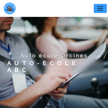
Panneau de gestion des cookies
auto école Orcines
AUTO-ECOLE
ABC