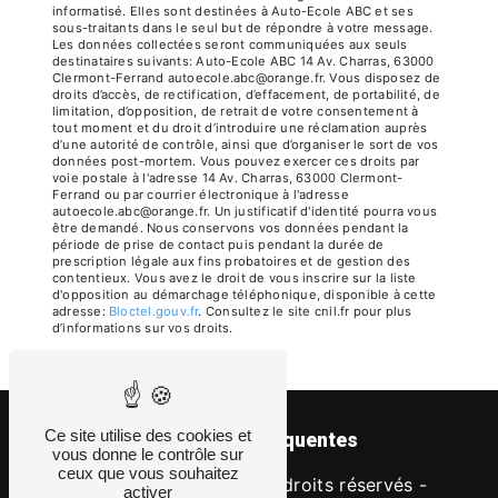
informatisé. Elles sont destinées à Auto-Ecole ABC et ses
sous-traitants dans le seul but de répondre à votre message.
Les données collectées seront communiquées aux seuls
destinataires suivants: Auto-Ecole ABC 14 Av. Charras, 63000
Clermont-Ferrand autoecole.abc@orange.fr. Vous disposez de
droits d’accès, de rectification, d’effacement, de portabilité, de
limitation, d’opposition, de retrait de votre consentement à
tout moment et du droit d’introduire une réclamation auprès
d’une autorité de contrôle, ainsi que d’organiser le sort de vos
données post-mortem. Vous pouvez exercer ces droits par
voie postale à l'adresse 14 Av. Charras, 63000 Clermont-
Ferrand ou par courrier électronique à l'adresse
autoecole.abc@orange.fr. Un justificatif d'identité pourra vous
être demandé. Nous conservons vos données pendant la
période de prise de contact puis pendant la durée de
prescription légale aux fins probatoires et de gestion des
contentieux. Vous avez le droit de vous inscrire sur la liste
d'opposition au démarchage téléphonique, disponible à cette
adresse:
Bloctel.gouv.fr
. Consultez le site cnil.fr pour plus
d’informations sur vos droits.
Ce site utilise des cookies et
Recherches fréquentes
vous donne le contrôle sur
ceux que vous souhaitez
©
Vistalid
- 2026 - Tous droits réservés -
activer