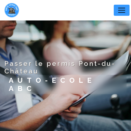
Panneau de gestion des cookies
passer le permis Pont-du-
Château
AUTO-ECOLE
ABC