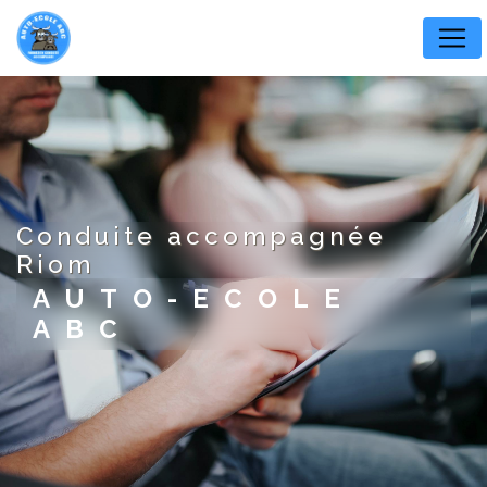
Panneau de gestion des cookies
conduite accompagnée
Riom
AUTO-ECOLE
ABC